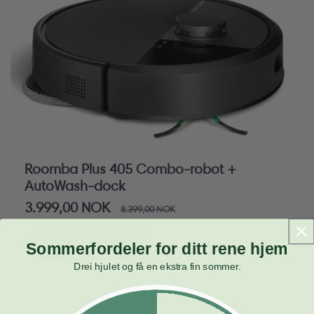
Roomba Plus 405 Combo-robot +
AutoWash-dock
Salgspris
3.999,00 NOK
Vanlig
8.399,00 NOK
pris
Legg i kurv
Sommerfordeler for ditt rene hjem
Drei hjulet og få en ekstra fin sommer.
Ikke på lager