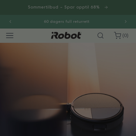
Gå
videre til
Sommertilbud – Spar opptil 68%
innholdet
60 dagers full returrett
0
Handlekurv
(0)
varer