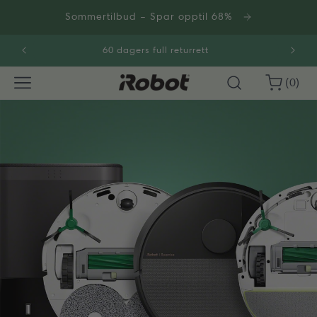
Gå
videre til
Sommertilbud – Spar opptil 68%
innholdet
60 dagers full returrett
0
Handlekurv
(0)
varer