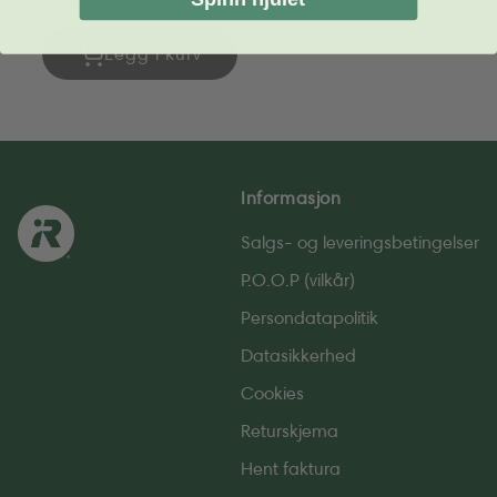
pris
Legg i kurv
Informasjon
Salgs- og leverings­betingelser
P.O.O.P (vilkår)
Persondatapolitik
Datasikkerhed
Cookies
Returskjema
Hent faktura