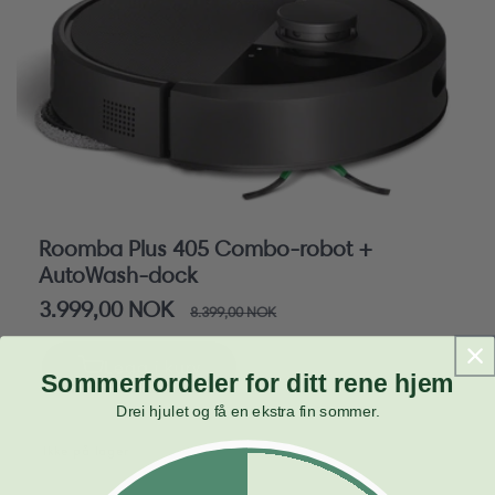
Roomba Plus 405 Combo-robot +
AutoWash-dock
Salgspris
3.999,00 NOK
Vanlig
8.399,00 NOK
pris
Legg i kurv
Sommerfordeler for ditt rene hjem
Drei hjulet og få en ekstra fin sommer.
Ikke på lager