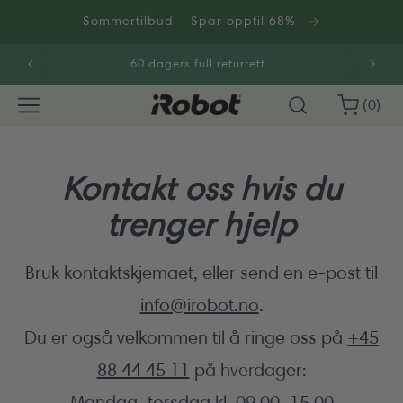
Gå
videre til
Sommertilbud – Spar opptil 68%
innholdet
60 dagers full returrett
0
Handlekurv
(0)
varer
Kontakt oss hvis du
trenger hjelp
Bruk kontaktskjemaet, eller send en e-post til
info@irobot.no
.
Du er også velkommen til å ringe oss på
+45
88 44 45 11
på hverdager:
Mandag–torsdag kl. 09.00–15.00