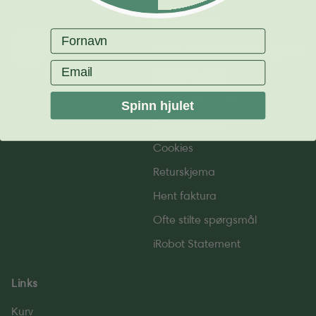
Informasjon
Fornavn
Salgs- og leverings­betingelser
Email
P.O.O.P (vilkår)
Persondatapolitik
Spinn hjulet
Datasikkerhed
Cookies
Returskjema
Hent faktura
Ofte stilte spørgsmål
iRobot Statement
Links
Kurv