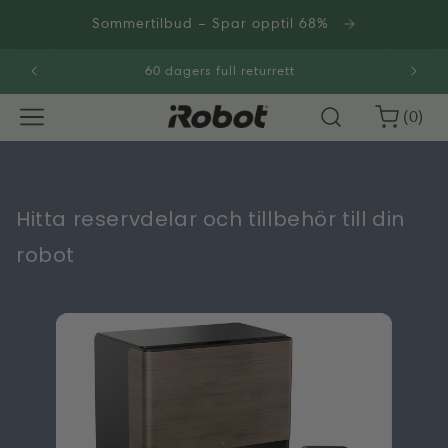
Gå
videre til
Sommertilbud – Spar opptil 68%
innholdet
60 dagers full returrett
0
Handlekurv
(0)
varer
Hitta reservdelar och tillbehör till din
robot