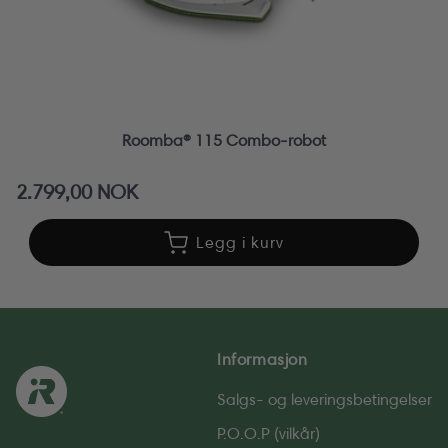
Roomba® 115 Combo-robot
Vanlig
2.799,00 NOK
pris
Legg i kurv
Informasjon
Salgs- og leverings­betingelser
P.O.O.P (vilkår)