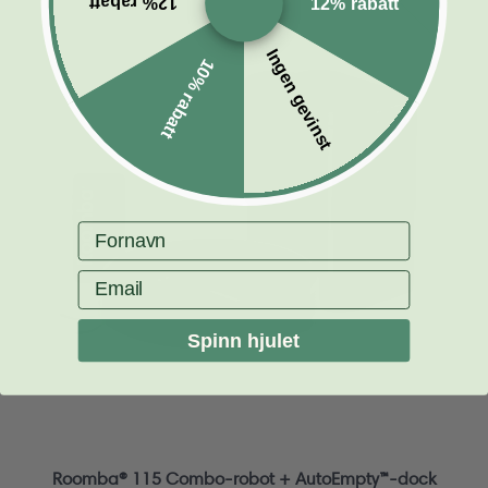
12% rabatt
12% rabatt
Ingen gevinst
10% rabatt
Fornavn
Email
Spinn hjulet
Roomba® 115 Combo-robot + AutoEmpty™-dock