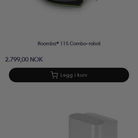
Roomba® 115 Combo-robot
Vanlig
2.799,00 NOK
pris
Legg i kurv