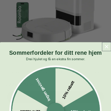
Sommerfordeler for ditt rene hjem
Drei hjulet og få en ekstra fin sommer.
Roomba® 115 Combo-robot + AutoEmpty™-dock
Ingen gevinst
10% rabatt
Vanlig
3.999,00 NOK
pris
Legg i kurv