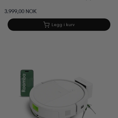
Vanlig
3.999,00 NOK
pris
Legg i kurv