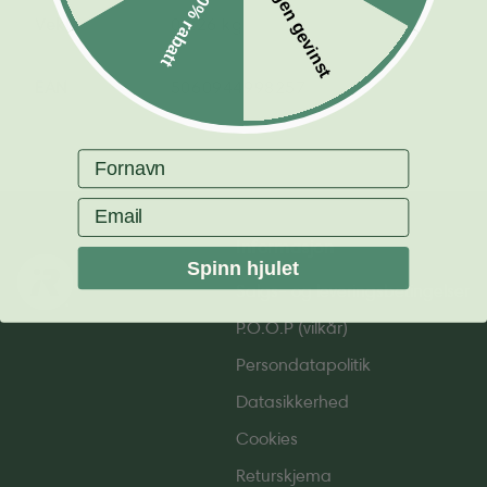
Ingen gevinst
10% rabatt
Vekt
0.226 kg
EAN
5060944998257
Fornavn
Email
Informasjon
Spinn hjulet
Salgs- og leverings­betingelser
P.O.O.P (vilkår)
Persondatapolitik
Datasikkerhed
Cookies
Returskjema