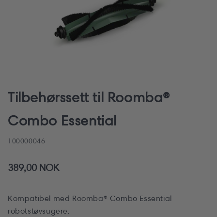
Åpne
medie
1
Tilbehørssett til Roomba®
i
modal
Combo Essential
SKU:
100000046
Vanlig
389,00 NOK
pris
Kompatibel med Roomba® Combo Essential
robotstøvsugere.