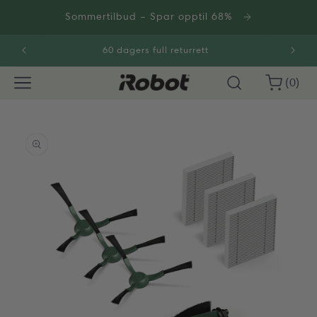
Gå
videre til
Sommertilbud – Spar opptil 68%
innholdet
60 dagers full returrett
0
Handlekurv
(0)
varer
opp til
roduktinformasjon