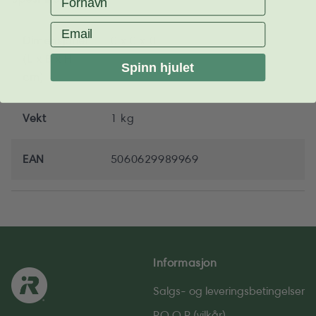
Email
Dimensjoner
0 x 0 x 0
(L x B x H
Spinn hjulet
cm)
Vekt
1 kg
EAN
5060629989969
Informasjon
Salgs- og leverings­betingelser
P.O.O.P (vilkår)