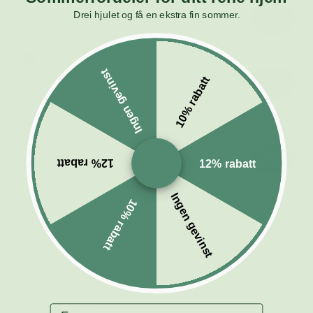
Drei hjulet og få en ekstra fin sommer.
949,00 kr
iRobot® vann- og støvbeholder for Combo j7/j7+
Ingen gevinst
10% rabatt
569,00 kr
3-pakk med High-Efficiency-filter til Combo j7/j7+, Combo
j9+ og Combo 10 Max
469,00 kr
12% rabatt
12% rabatt
Ingen gevinst
10% rabatt
DETALJER
Fornavn
Spesifikasjoner