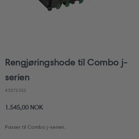
Åpne
medie
1
Rengjøringshode til Combo j-
i
modal
serien
SKU:
43372352
Vanlig
1.545,00 NOK
pris
Passer til Combo j-serien.