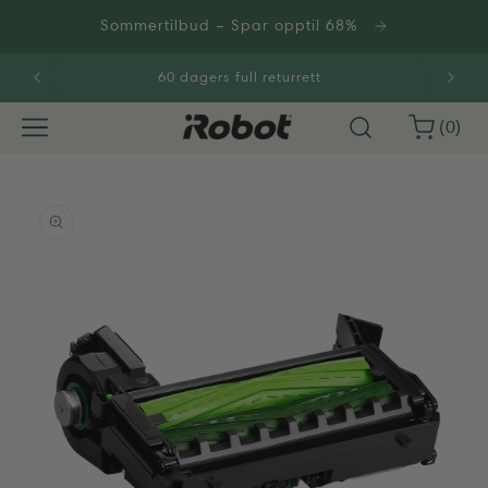
Gå
videre til
Sommertilbud – Spar opptil 68%
innholdet
60 dagers full returrett
0
Handlekurv
(0)
varer
opp til
roduktinformasjon