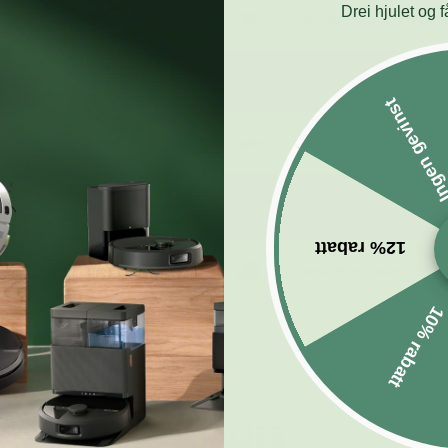
Drei hjulet og 
Roomba® litium-ion-batteri
Tilbehørssett til Roomba®
Ingen gevin
iRobot® Roomba® s-serie
iRobot® Roomba® s-serien
kantbørster
12% rabatt
iRobot® Roomba® Home B
10% rabatt
DETALJER