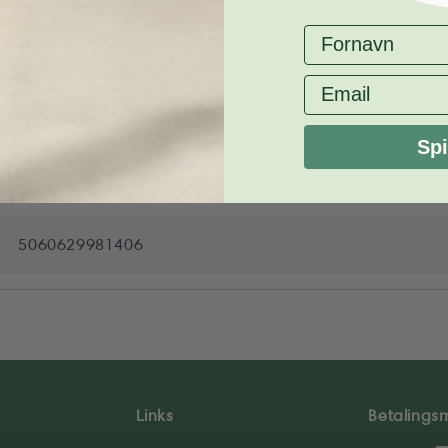
Fornavn
Email
0 x 0 x 0
Spi
1 kg
5060629981406
Links
Betalings