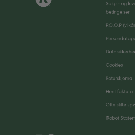
Salgs- og lev
betingelser
P.O.O.P (vilkår
Persondatapol
Datasikkerhe
Cookies
Returskjema
Hent faktura
Ofte stilte s
iRobot State