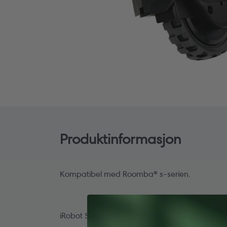
Åpne
medie
1
i
modal
Produktinformasjon
Kompatibel med Roomba® s-serien.
iRobot SKU: 4652240