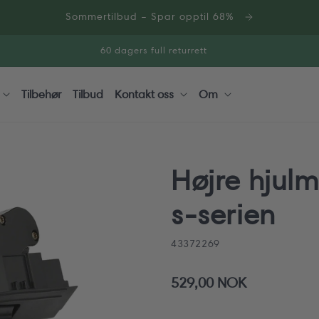
Sommertilbud – Spar opptil 68%
60 dagers full returrett
Tilbehør
Tilbud
Kontakt oss
Om
Højre hjul
s-serien
SKU:
43372269
529,00 NOK
Vanlig
pris