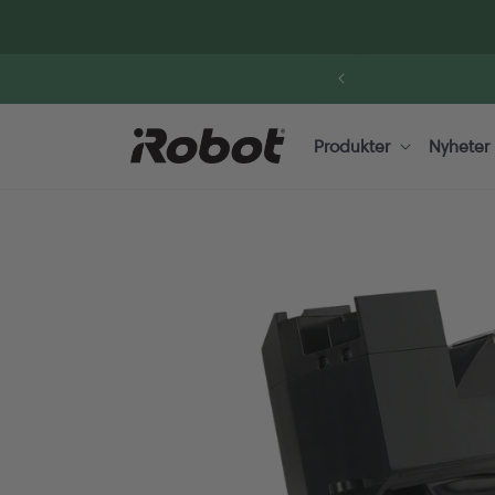
Gå
videre til
innholdet
Produkter
Nyheter
Hopp til
produktinformasjon