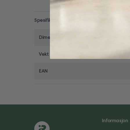
Spesifikasjoner
Dimensjoner (L x B x H cm)
Vekt
EAN
Informasjon