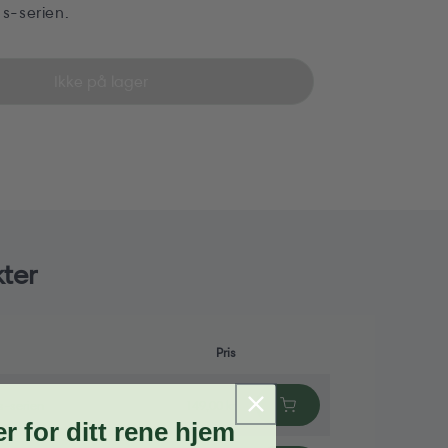
-serien.
Ikke på lager
ter
Pris
s-serien
149,00 kr
 for ditt rene hjem