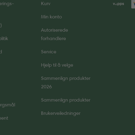
erings­
Kurv
Min konto
)
Autoriserede
itik
forhandlere
d
Service
Hjelp til å velge
Sammenlign produkter
2026
Sammenlign produkter
pørgsmål
Brukerveiledninger
ment