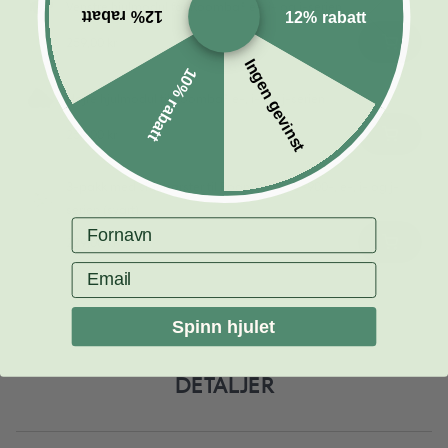
Venstre hjulmodul for Roomba® e-, i- og j-serien
12% rabatt
12% rabatt
259,00 kr
Ingen gevinst
10% rabatt
Højre hjulmodul til Roomba® e-, i- og j-serien
259,00 kr
3-pakk med sidebørster til Roomba® 500–900-, e-, i- og j-
serien (svart)
Fornavn
229,00 kr
Email
Spinn hjulet
DETALJER