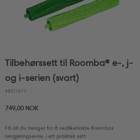
Åpne
medie
1
Tilbehørssett til Roomba® e-, j-
i
modal
og i-serien (svart)
SKU:
48371617
Vanlig
749,00 NOK
pris
Få alt du trenger for å vedlikeholde Roombas
rengjøringsevne, i ett praktisk sett.