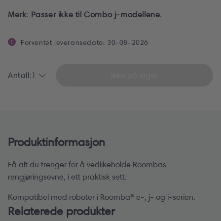
Merk: Passer ikke til Combo j-modellene.
Forventet leveransedato: 30-08-2026
Antall:
1
Ikke på lager
1
2
3
4
5
Produktinformasjon
6
7
Få alt du trenger for å vedlikeholde Roombas
8
rengjøringsevne, i ett praktisk sett.
9
Kompatibel med roboter i Roomba® e-, j- og i-serien.
10+
Relaterede produkter