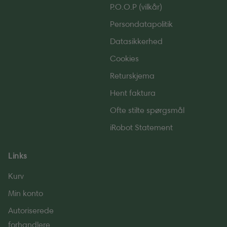
P.O.O.P (vilkår)
Persondatapolitik
Datasikkerhed
Cookies
Returskjema
Hent faktura
Ofte stilte spørgsmål
iRobot Statement
Links
Kurv
Min konto
Autoriserede
forhandlere