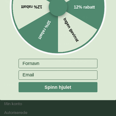
12% rabatt
12% rabatt
P.O.O.P (vilkår)
Persondatapolitik
Ingen gevinst
10% rabatt
Datasikkerhed
Cookies
Returskjema
Hent faktura
Fornavn
Ofte stilte spørgsmål
iRobot Statement
Email
Links
Spinn hjulet
Kurv
Min konto
Autoriserede