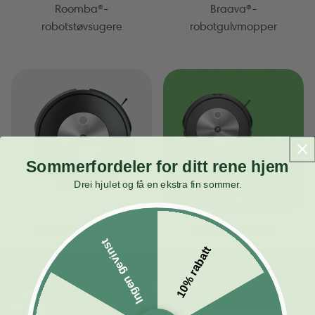
Roomba®-
Braava®-
robotstøvsugere
robotgulvmopper
Sommerfordeler for ditt rene hjem
Drei hjulet og få en ekstra fin sommer.
Roomba® Combo
iRobot® bundles
Ingen gevinst
10% rabatt
Informasjon
Salgs- og leverings­betingelser