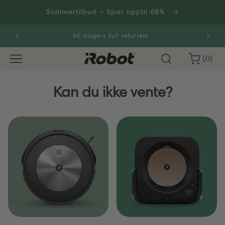
Gå
videre til
Sommertilbud – Spar opptil 68%
innholdet
60 dagers full returrett
0
Handlekurv
(0)
varer
Kan du ikke vente?